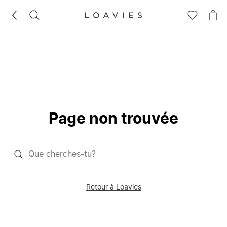
RECHERCHEZ
VOIR
VOI
LA
LE
LISTE
PAN
D'ENVIES
Page non trouvée
Qu'est-
ce
que
Retour à Loavies
vous
saisissez
chercher?