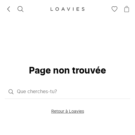
RECHERCHEZ
VOIR
VOI
LA
LE
LISTE
PAN
D'ENVIES
Page non trouvée
Qu'est-
ce
que
Retour à Loavies
vous
saisissez
chercher?