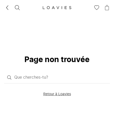
RECHERCHEZ
VOIR
VOI
LA
LE
LISTE
PAN
D'ENVIES
Page non trouvée
Qu'est-
ce
que
Retour à Loavies
vous
saisissez
chercher?