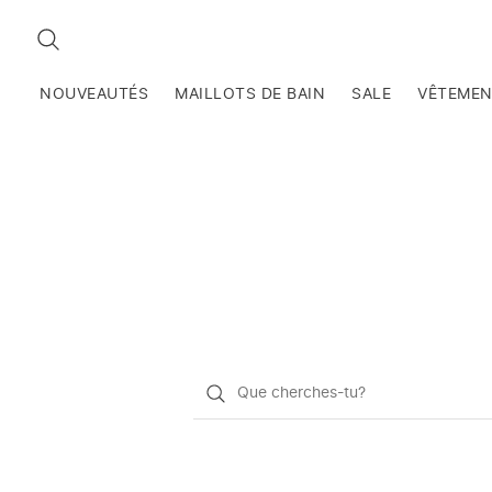
RECHERCHEZ
NOUVEAUTÉS
MAILLOTS DE BAIN
SALE
VÊTEME
Qu'est-
ce
que
vous