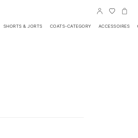
VOIR
VOIR
VOIR
TON
LA
LE
COMPTE
LISTE
PANIE
D'ENVIES
SHORTS & JORTS
COATS-CATEGORY
ACCESSOIRES