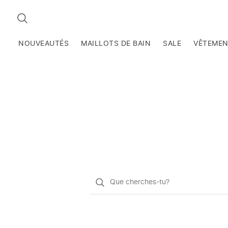
RECHERCHEZ
NOUVEAUTÉS
MAILLOTS DE BAIN
SALE
VÊTEME
Qu'est-
ce
que
vous