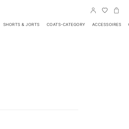
VOIR
VOIR
VOIR
TON
LA
LE
COMPTE
LISTE
PANIE
D'ENVIES
SHORTS & JORTS
COATS-CATEGORY
ACCESSOIRES