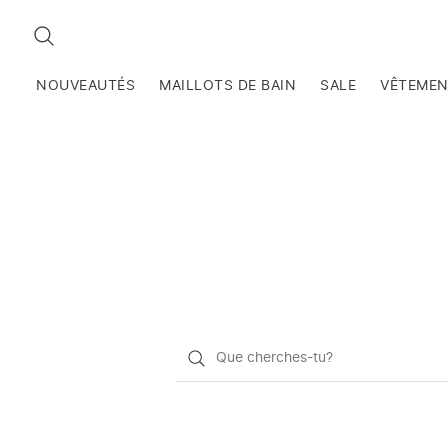
RECHERCHEZ
NOUVEAUTÉS
MAILLOTS DE BAIN
SALE
VÊTEME
Qu'est-
ce
que
vous