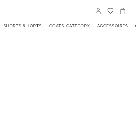
VOIR
VOIR
VOIR
TON
LA
LE
COMPTE
LISTE
PANIE
D'ENVIES
SHORTS & JORTS
COATS-CATEGORY
ACCESSOIRES