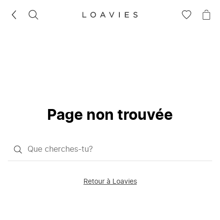
RECHERCHEZ
VOIR
VOI
LA
LE
LISTE
PAN
D'ENVIES
Page non trouvée
Qu'est-
ce
que
Retour à Loavies
vous
saisissez
chercher?