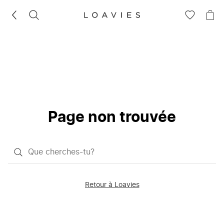
RECHERCHEZ
VOIR
VOI
LA
LE
LISTE
PAN
D'ENVIES
Page non trouvée
Qu'est-
ce
que
Retour à Loavies
vous
saisissez
chercher?