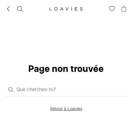
RECHERCHEZ
VOIR
VOI
LA
LE
LISTE
PAN
D'ENVIES
Page non trouvée
Qu'est-
ce
que
Retour à Loavies
vous
saisissez
chercher?