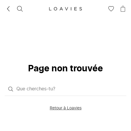
RECHERCHEZ
VOIR
VOI
LA
LE
LISTE
PAN
D'ENVIES
Page non trouvée
Qu'est-
ce
que
Retour à Loavies
vous
saisissez
chercher?