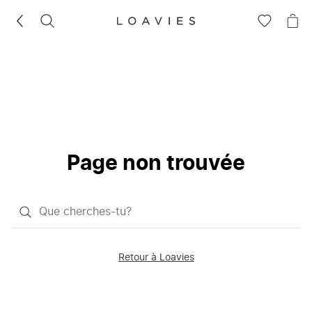
RECHERCHEZ
VOIR
VOI
LA
LE
LISTE
PAN
D'ENVIES
Page non trouvée
Qu'est-
ce
que
Retour à Loavies
vous
saisissez
chercher?