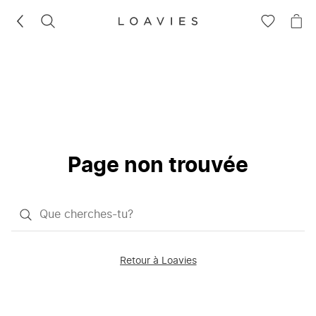
RECHERCHEZ
VOIR
VOI
LA
LE
LISTE
PAN
D'ENVIES
Page non trouvée
Qu'est-
ce
que
Retour à Loavies
vous
saisissez
chercher?