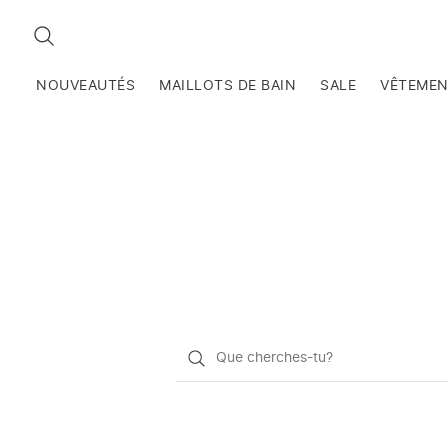
RECHERCHEZ
NOUVEAUTÉS
MAILLOTS DE BAIN
SALE
VÊTEME
Qu'est-
ce
que
vous