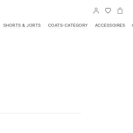
VOIR
VOIR
VOIR
TON
LA
LE
COMPTE
LISTE
PANIE
D'ENVIES
SHORTS & JORTS
COATS-CATEGORY
ACCESSOIRES