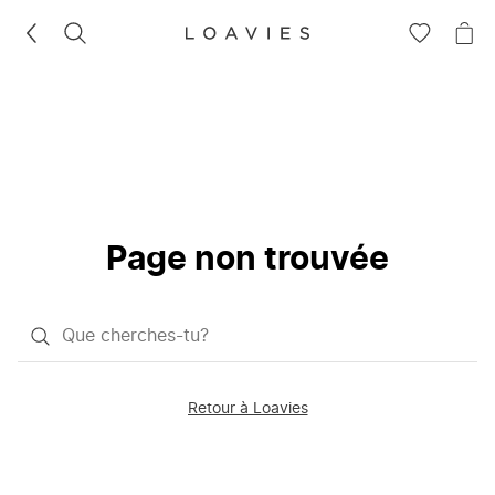
RECHERCHEZ
VOIR
VOI
LA
LE
LISTE
PAN
D'ENVIES
Page non trouvée
Qu'est-
ce
que
Retour à Loavies
vous
saisissez
chercher?