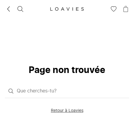
RECHERCHEZ
VOIR
VOI
LA
LE
LISTE
PAN
D'ENVIES
Page non trouvée
Qu'est-
ce
que
Retour à Loavies
vous
saisissez
chercher?