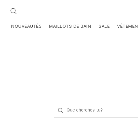
RECHERCHEZ
NOUVEAUTÉS
MAILLOTS DE BAIN
SALE
VÊTEME
Qu'est-
ce
que
vous