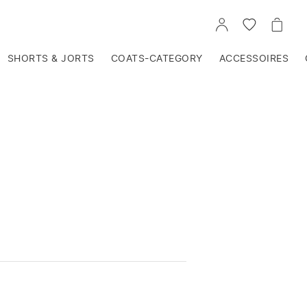
VOIR
VOIR
VOIR
TON
LA
LE
COMPTE
LISTE
PANIE
D'ENVIES
SHORTS & JORTS
COATS-CATEGORY
ACCESSOIRES