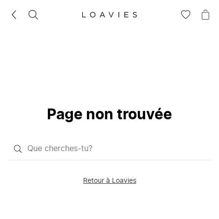
RECHERCHEZ
VOIR
VOI
LA
LE
LISTE
PAN
D'ENVIES
Page non trouvée
Qu'est-
ce
que
Retour à Loavies
vous
saisissez
chercher?