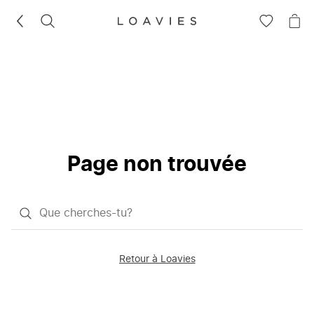
RECHERCHEZ
VOIR
VOI
LA
LE
LISTE
PAN
D'ENVIES
Page non trouvée
Qu'est-
ce
que
Retour à Loavies
vous
saisissez
chercher?