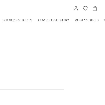
VOIR
VOIR
VOIR
TON
LA
LE
COMPTE
LISTE
PANIE
D'ENVIES
SHORTS & JORTS
COATS-CATEGORY
ACCESSOIRES