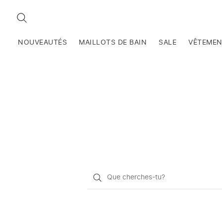
RECHERCHEZ
NOUVEAUTÉS
MAILLOTS DE BAIN
SALE
VÊTEME
Qu'est-
ce
que
vous