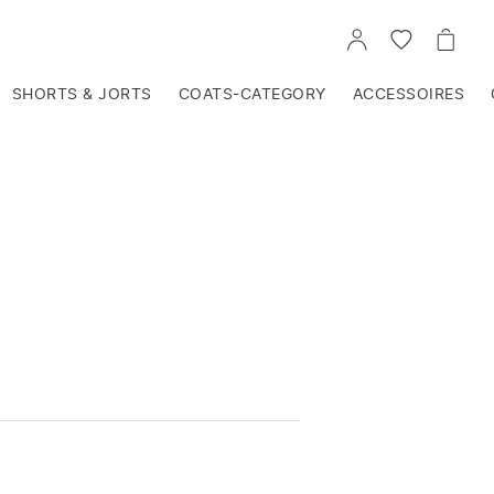
VOIR
VOIR
VOIR
TON
LA
LE
COMPTE
LISTE
PANIE
D'ENVIES
SHORTS & JORTS
COATS-CATEGORY
ACCESSOIRES