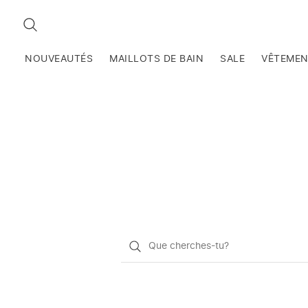
RECHERCHEZ
NOUVEAUTÉS
MAILLOTS DE BAIN
SALE
VÊTEME
Qu'est-
ce
que
vous