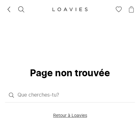
RECHERCHEZ
VOIR
VOI
LA
LE
LISTE
PAN
D'ENVIES
Page non trouvée
Qu'est-
ce
que
Retour à Loavies
vous
saisissez
chercher?