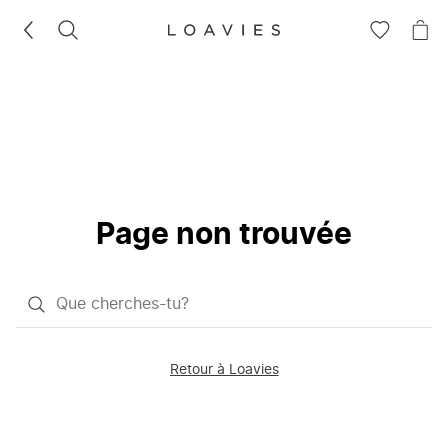
RECHERCHEZ
VOIR
VOI
LA
LE
LISTE
PAN
D'ENVIES
Page non trouvée
Qu'est-
ce
que
Retour à Loavies
vous
saisissez
chercher?