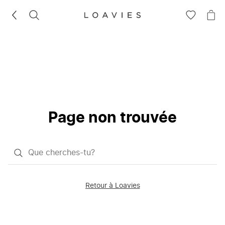
RECHERCHEZ
VOIR
VOI
LA
LE
LISTE
PAN
D'ENVIES
Page non trouvée
Qu'est-
ce
que
Retour à Loavies
vous
saisissez
chercher?