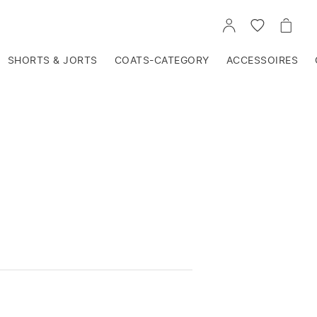
VOIR
VOIR
VOIR
TON
LA
LE
COMPTE
LISTE
PANIE
D'ENVIES
SHORTS & JORTS
COATS-CATEGORY
ACCESSOIRES