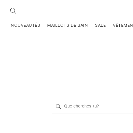
RECHERCHEZ
NOUVEAUTÉS
MAILLOTS DE BAIN
SALE
VÊTEME
Qu'est-
ce
que
vous