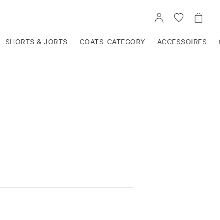
VOIR
VOIR
VOIR
TON
LA
LE
COMPTE
LISTE
PANIE
D'ENVIES
SHORTS & JORTS
COATS-CATEGORY
ACCESSOIRES