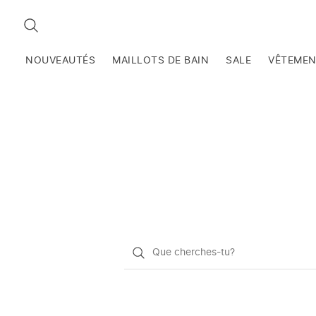
RECHERCHEZ
NOUVEAUTÉS
MAILLOTS DE BAIN
SALE
VÊTEME
Qu'est-
ce
que
vous