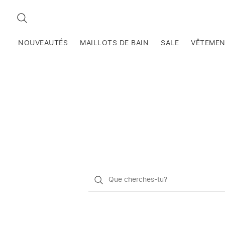
RECHERCHEZ
NOUVEAUTÉS
MAILLOTS DE BAIN
SALE
VÊTEME
Qu'est-
ce
que
vous