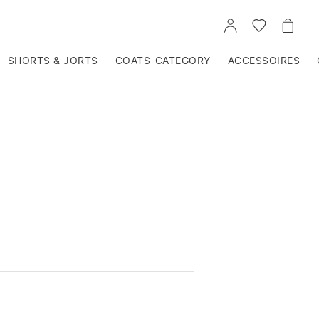
VOIR
VOIR
VOIR
TON
LA
LE
COMPTE
LISTE
PANIE
D'ENVIES
SHORTS & JORTS
COATS-CATEGORY
ACCESSOIRES