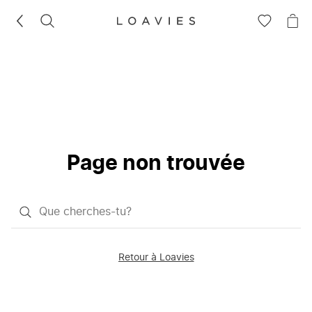
RECHERCHEZ
VOIR
VOI
LA
LE
LISTE
PAN
D'ENVIES
Page non trouvée
Qu'est-
ce
que
Retour à Loavies
vous
saisissez
chercher?