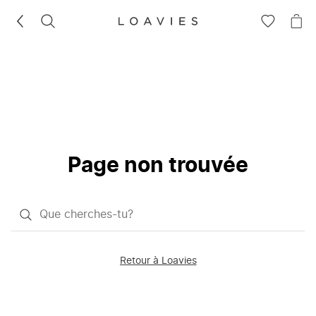
RECHERCHEZ
VOIR
VOI
LA
LE
LISTE
PAN
D'ENVIES
Page non trouvée
Qu'est-
ce
que
Retour à Loavies
vous
saisissez
chercher?