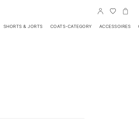
VOIR
VOIR
VOIR
TON
LA
LE
COMPTE
LISTE
PANIE
D'ENVIES
SHORTS & JORTS
COATS-CATEGORY
ACCESSOIRES