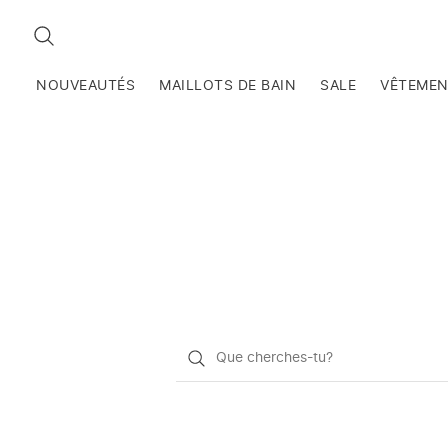
RECHERCHEZ
NOUVEAUTÉS
MAILLOTS DE BAIN
SALE
VÊTEME
Qu'est-
ce
que
vous