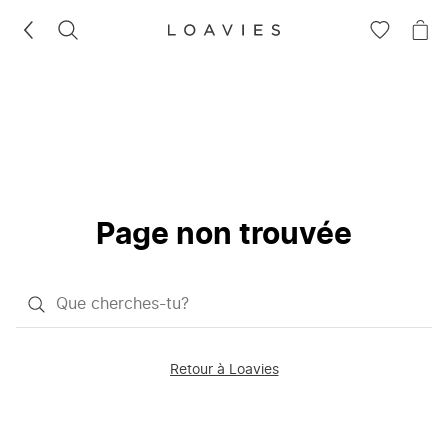
RECHERCHEZ
VOIR
VOI
LA
LE
LISTE
PAN
D'ENVIES
Page non trouvée
Qu'est-
ce
que
Retour à Loavies
vous
saisissez
chercher?