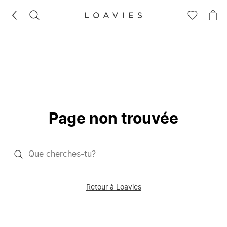
RECHERCHEZ
VOIR
VOI
LA
LE
LISTE
PAN
D'ENVIES
Page non trouvée
Qu'est-
ce
que
Retour à Loavies
vous
saisissez
chercher?