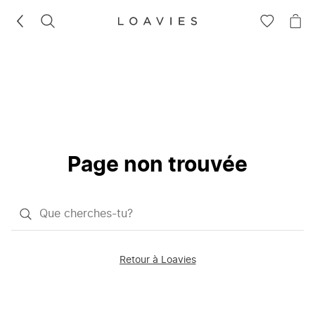
RECHERCHEZ
VOIR
VOI
LA
LE
LISTE
PAN
D'ENVIES
Page non trouvée
Qu'est-
ce
que
Retour à Loavies
vous
saisissez
chercher?