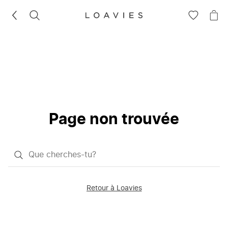
RECHERCHEZ
VOIR
VOI
LA
LE
LISTE
PAN
D'ENVIES
Page non trouvée
Qu'est-
ce
que
Retour à Loavies
vous
saisissez
chercher?