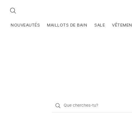
RECHERCHEZ
NOUVEAUTÉS
MAILLOTS DE BAIN
SALE
VÊTEME
Qu'est-
ce
que
vous