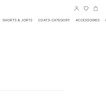
VOIR
VOIR
VOIR
TON
LA
LE
COMPTE
LISTE
PANIE
D'ENVIES
SHORTS & JORTS
COATS-CATEGORY
ACCESSOIRES