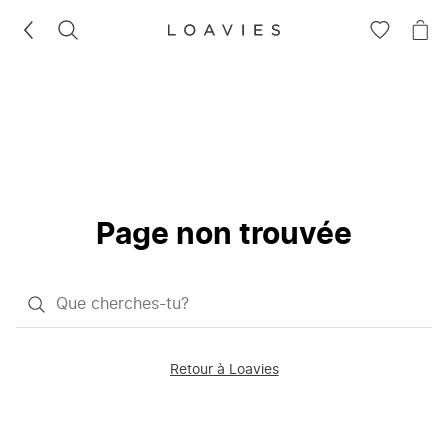
RECHERCHEZ
VOIR
VOI
LA
LE
LISTE
PAN
D'ENVIES
Page non trouvée
Qu'est-
ce
que
Retour à Loavies
vous
saisissez
chercher?