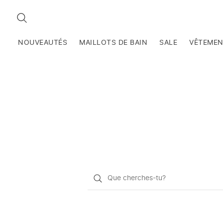
RECHERCHEZ
NOUVEAUTÉS
MAILLOTS DE BAIN
SALE
VÊTEME
Qu'est-
ce
que
vous