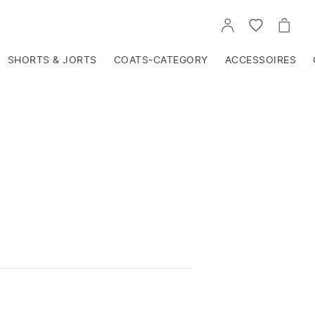
VOIR
VOIR
VOIR
TON
LA
LE
COMPTE
LISTE
PANIE
D'ENVIES
SHORTS & JORTS
COATS-CATEGORY
ACCESSOIRES