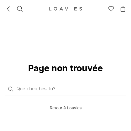
RECHERCHEZ
VOIR
VOI
LA
LE
LISTE
PAN
D'ENVIES
Page non trouvée
Qu'est-
ce
que
Retour à Loavies
vous
saisissez
chercher?