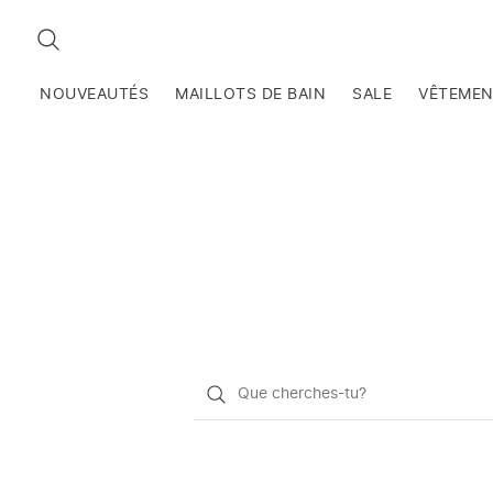
RECHERCHEZ
NOUVEAUTÉS
MAILLOTS DE BAIN
SALE
VÊTEME
Qu'est-
ce
que
vous