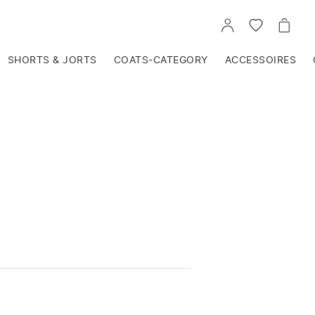
VOIR
VOIR
VOIR
TON
LA
LE
COMPTE
LISTE
PANIE
D'ENVIES
SHORTS & JORTS
COATS-CATEGORY
ACCESSOIRES