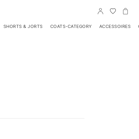
VOIR
VOIR
VOIR
TON
LA
LE
COMPTE
LISTE
PANIE
D'ENVIES
SHORTS & JORTS
COATS-CATEGORY
ACCESSOIRES