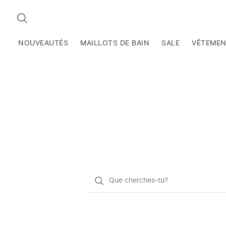
RECHERCHEZ
NOUVEAUTÉS
MAILLOTS DE BAIN
SALE
VÊTEME
Qu'est-
ce
que
vous