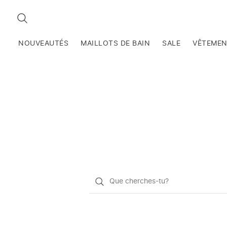
RECHERCHEZ
NOUVEAUTÉS
MAILLOTS DE BAIN
SALE
VÊTEME
Qu'est-
ce
que
vous