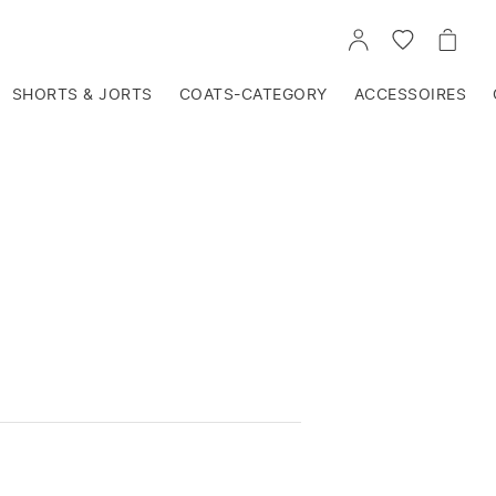
VOIR
VOIR
VOIR
TON
LA
LE
COMPTE
LISTE
PANIE
D'ENVIES
SHORTS & JORTS
COATS-CATEGORY
ACCESSOIRES