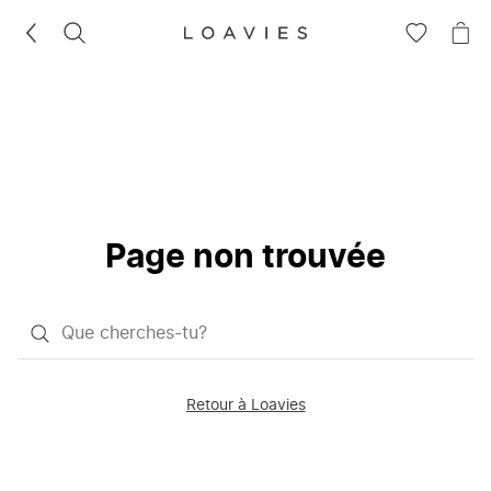
RECHERCHEZ
VOIR
VOI
LA
LE
LISTE
PAN
D'ENVIES
Page non trouvée
Qu'est-
ce
que
Retour à Loavies
vous
saisissez
chercher?