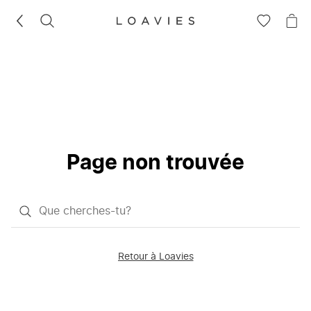
RECHERCHEZ
VOIR
VOI
LA
LE
LISTE
PAN
D'ENVIES
Page non trouvée
Qu'est-
ce
que
Retour à Loavies
vous
saisissez
chercher?