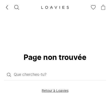
RECHERCHEZ
VOIR
VOI
LA
LE
LISTE
PAN
D'ENVIES
Page non trouvée
Qu'est-
ce
que
Retour à Loavies
vous
saisissez
chercher?