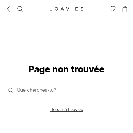
RECHERCHEZ
VOIR
VOI
LA
LE
LISTE
PAN
D'ENVIES
Page non trouvée
Qu'est-
ce
que
Retour à Loavies
vous
saisissez
chercher?