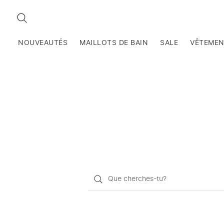
RECHERCHEZ
NOUVEAUTÉS
MAILLOTS DE BAIN
SALE
VÊTEME
Qu'est-
ce
que
vous