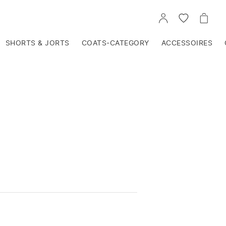
VOIR
VOIR
VOIR
TON
LA
LE
COMPTE
LISTE
PANIE
D'ENVIES
SHORTS & JORTS
COATS-CATEGORY
ACCESSOIRES