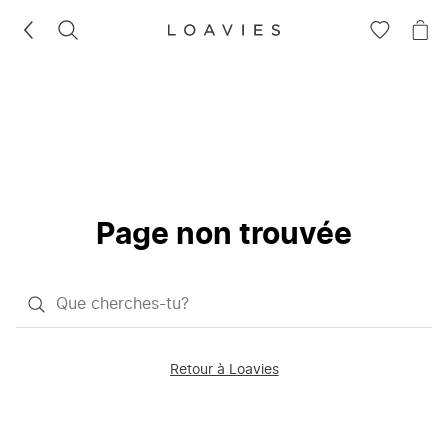
RECHERCHEZ
VOIR
VOI
LA
LE
LISTE
PAN
D'ENVIES
Page non trouvée
Qu'est-
ce
que
Retour à Loavies
vous
saisissez
chercher?