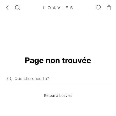
RECHERCHEZ
VOIR
VOI
LA
LE
LISTE
PAN
D'ENVIES
Page non trouvée
Qu'est-
ce
que
Retour à Loavies
vous
saisissez
chercher?