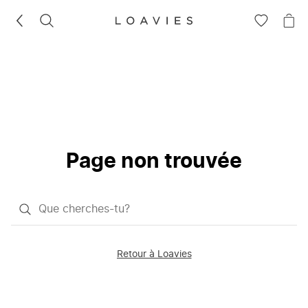
RECHERCHEZ
VOIR
VOI
LA
LE
LISTE
PAN
D'ENVIES
Page non trouvée
Qu'est-
ce
que
Retour à Loavies
vous
saisissez
chercher?