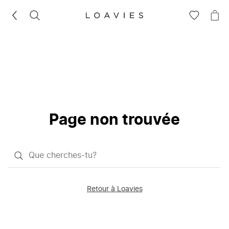
RECHERCHEZ
VOIR
VOI
LA
LE
LISTE
PAN
D'ENVIES
Page non trouvée
Qu'est-
ce
que
Retour à Loavies
vous
saisissez
chercher?