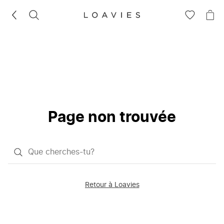
RECHERCHEZ
VOIR
VOI
LA
LE
LISTE
PAN
D'ENVIES
Page non trouvée
Qu'est-
ce
que
Retour à Loavies
vous
saisissez
chercher?